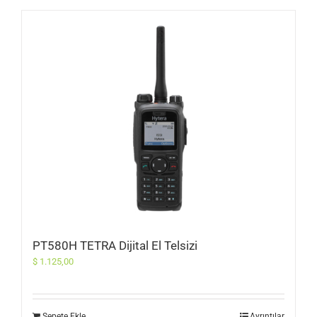
PT580H TETRA Dijital El Telsizi
$
1.125,00
Sepete Ekle
Ayrıntılar