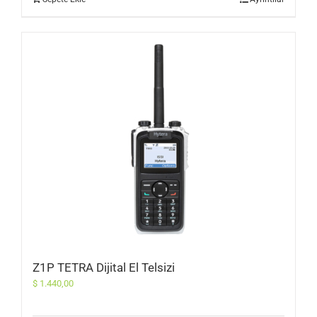
Z1P TETRA Dijital El Telsizi
$
1.440,00