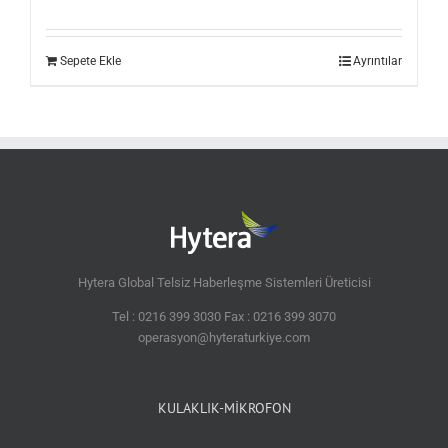
Sepete Ekle
Ayrıntılar
Hytera Global Telsiz Haberleşme Sistemleri Üreticisi
Tel : 0216 399 3030 Fax : 0216 399 3070
operasyon@hyteraturkiye.com
KULAKLIK-MİKROFON