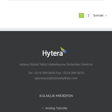
1
2
Sonraki
Hytera Global Telsiz Haberleşme Sistemleri Üreticisi
Tel : 0216 399 3030 Fax : 0216 399 3070
operasyon@hyteraturkiye.com
KULAKLIK-MİKROFON
Analog Telsizler