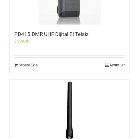
PD415 DMR UHF Dijital El Telsizi
$
289,00
Sepete Ekle
Ayrıntılar