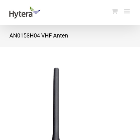
Skip
to
content
AN0153H04 VHF Anten