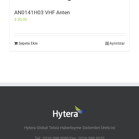
AN0141H03 VHF Anten
$
30,00
Sepete Ekle
Ayrıntılar
Hytera Global Telsiz Haberleşme Sistemleri Üreticisi
Tel : 0216 399 3030 Fax : 0216 399 3070