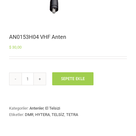
AN0153H04 VHF Anten
$
30,00
SEPETE EKLE
AN0153H04
VHF
Anten
adet
Kategoriler:
Antenler
,
El Telsizi
Etiketler:
DMR
,
HYTERA
,
TELSİZ
,
TETRA