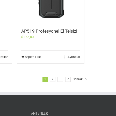
AP519 Profesyonel El Telsizi
$
165,00
ıntılar
Sepete Ekle
Ayrıntılar
1
2
…
7
Sonraki
ANTENLER