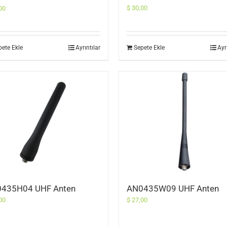
$
30,00
00
pete Ekle
Ayrıntılar
Sepete Ekle
Ayr
435H04 UHF Anten
AN0435W09 UHF Anten
00
$
27,00