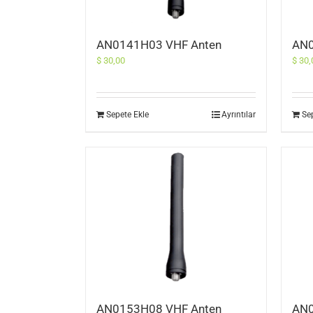
AN0141H03 VHF Anten
AN0
$
30,00
$
30,
Sepete Ekle
Ayrıntılar
Se
AN0153H08 VHF Anten
AN0