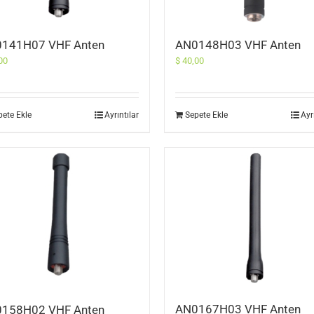
141H07 VHF Anten
AN0148H03 VHF Anten
00
$
40,00
pete Ekle
Ayrıntılar
Sepete Ekle
Ayr
AN0167H03 VHF Anten
158H02 VHF Anten