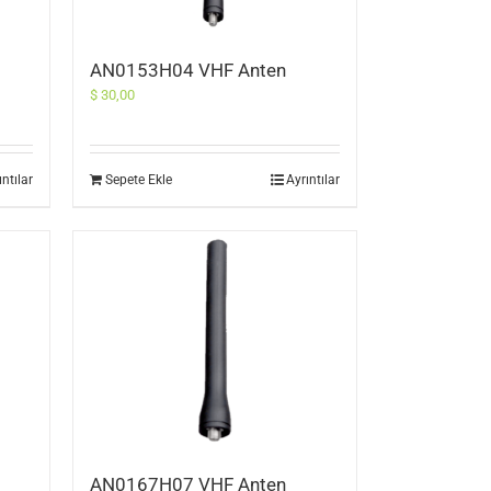
AN0153H04 VHF Anten
$
30,00
ıntılar
Sepete Ekle
Ayrıntılar
AN0167H07 VHF Anten