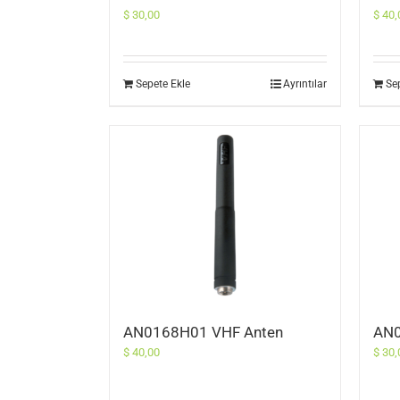
$
30,00
$
40,
Sepete Ekle
Ayrıntılar
Se
AN0168H01 VHF Anten
AN0
$
40,00
$
30,