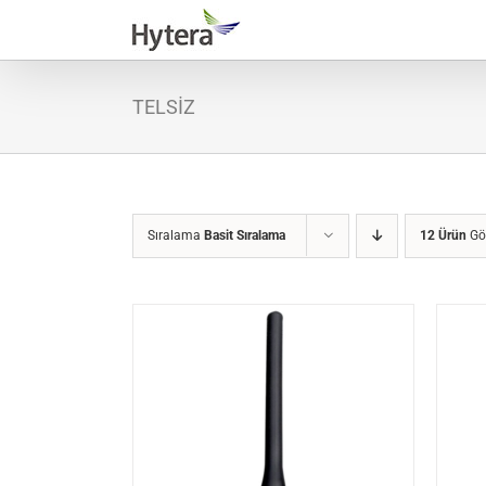
Skip
to
content
TELSİZ
Sıralama
Basit Sıralama
12 Ürün
Gö