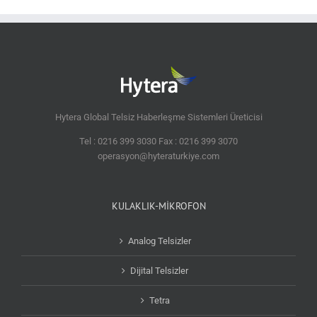
Hytera Global Telsiz Haberleşme Sistemleri Üreticisi
Tel : 0216 399 3030 Fax : 0216 399 3070
operasyon@hyteraturkiye.com
KULAKLIK-MİKROFON
Analog Telsizler
Dijital Telsizler
Tetra