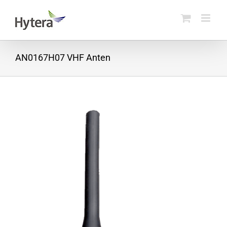
Skip
to
content
AN0167H07 VHF Anten