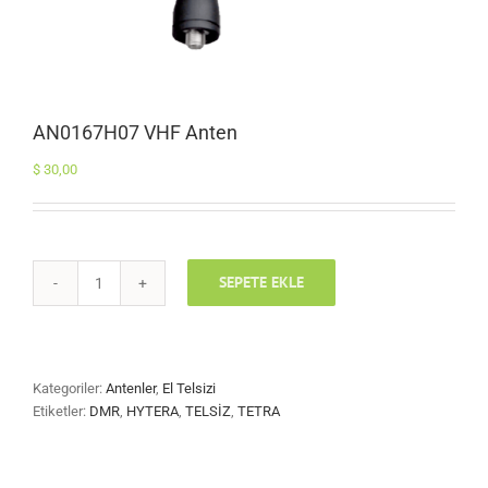
AN0167H07 VHF Anten
$
30,00
SEPETE EKLE
AN0167H07
VHF
Anten
adet
Kategoriler:
Antenler
,
El Telsizi
Etiketler:
DMR
,
HYTERA
,
TELSİZ
,
TETRA