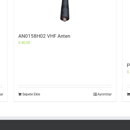
AN0158H02 VHF Anten
$
40,00
P
$
lar
Sepete Ekle
Ayrıntılar