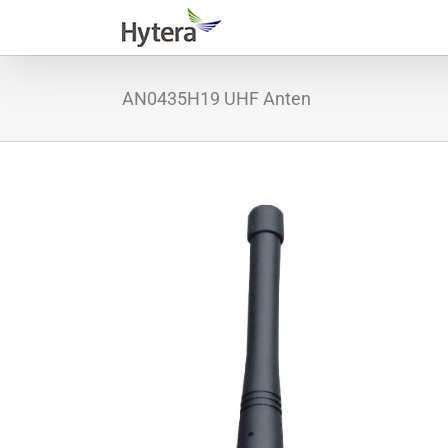
Skip
to
content
AN0435H19 UHF Anten