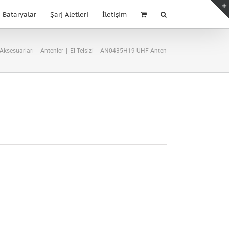
Bataryalar
Şarj Aletleri
İletişim
 Aksesuarları
|
Antenler
|
El Telsizi
|
AN0435H19 UHF Anten