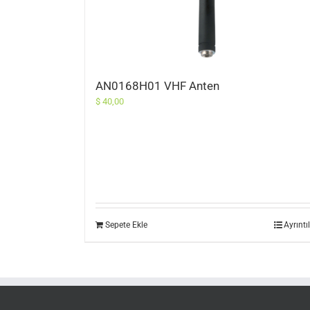
AN0168H01 VHF Anten
$
40,00
Sepete Ekle
Ayrıntı