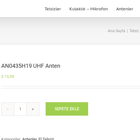
Telsizler
Kulaklık – Mikrofon
Antenler
Ana Sayfa
|
Telsiz
AN0435H19 UHF Anten
$
15,00
SEPETE EKLE
AN0435H19
UHF
Anten
adet
Kategoriler:
Antenler
,
El Telsizi