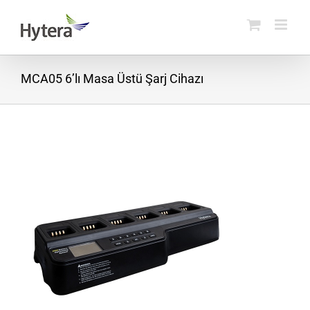
Skip
to
content
MCA05 6’lı Masa Üstü Şarj Cihazı