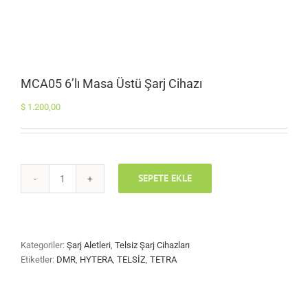
MCA05 6’lı Masa Üstü Şarj Cihazı
$
1.200,00
SEPETE EKLE
MCA05
6'lı
Masa
Üstü
Şarj
Kategoriler:
Şarj Aletleri
,
Telsiz Şarj Cihazları
Cihazı
Etiketler:
DMR
,
HYTERA
,
TELSİZ
,
TETRA
adet