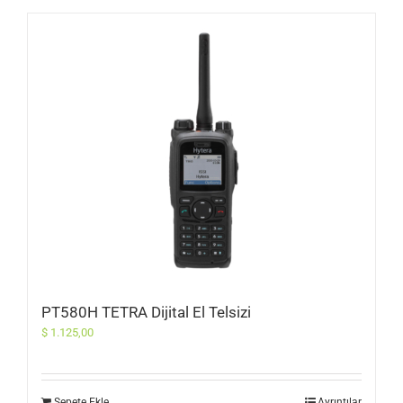
PT580H TETRA Dijital El Telsizi
$
1.125,00
Sepete Ekle
Ayrıntılar