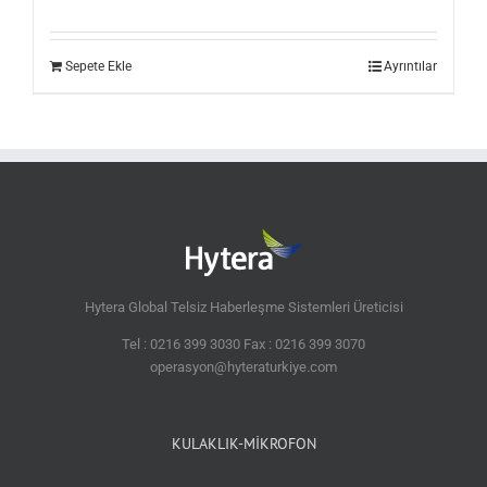
Sepete Ekle
Ayrıntılar
Hytera Global Telsiz Haberleşme Sistemleri Üreticisi
Tel : 0216 399 3030 Fax : 0216 399 3070
operasyon@hyteraturkiye.com
KULAKLIK-MİKROFON