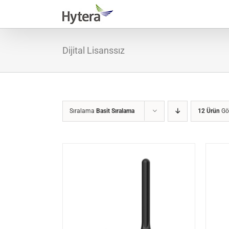
Skip
to
content
Dijital Lisanssız
Sıralama
Basit Sıralama
12 Ürün
Gö