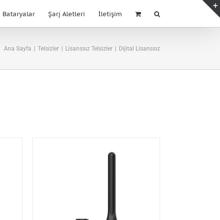
Bataryalar
Şarj Aletleri
İletişim
Ana Sayfa
|
Telsizler
|
Lisanssız Telsizler
|
Dijital Lisanssız