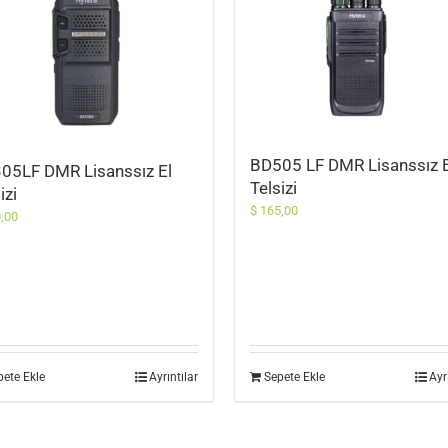
BD505 LF DMR Lisanssız E
05LF DMR Lisanssız El
Telsizi
izi
$
165,00
,00
pete Ekle
Ayrıntılar
Sepete Ekle
Ayr