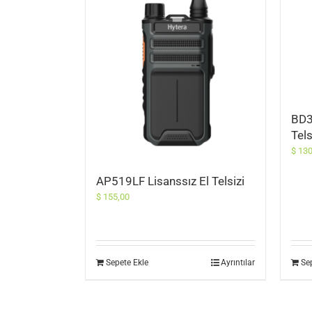
BD3
Tels
$
130
AP519LF Lisanssız El Telsizi
$
155,00
Sepete Ekle
Ayrıntılar
Se