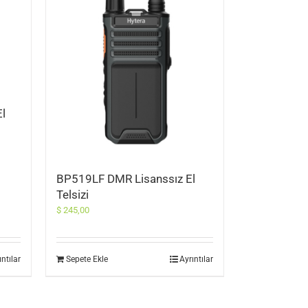
l
BP519LF DMR Lisanssız El
Telsizi
$
245,00
ıntılar
Sepete Ekle
Ayrıntılar