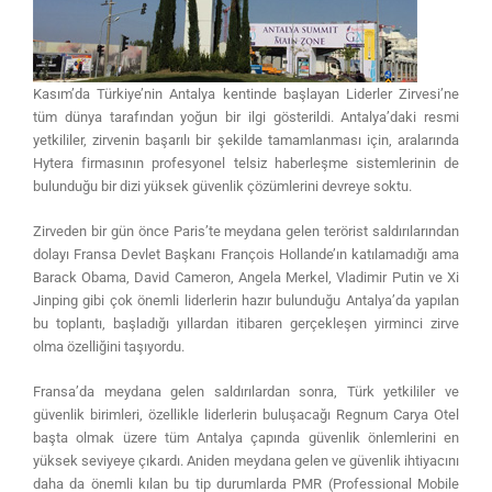
Kasım’da Türkiye’nin Antalya kentinde başlayan Liderler Zirvesi’ne
tüm dünya tarafından yoğun bir ilgi gösterildi. Antalya’daki resmi
yetkililer, zirvenin başarılı bir şekilde tamamlanması için, aralarında
Hytera firmasının profesyonel telsiz haberleşme sistemlerinin de
bulunduğu bir dizi yüksek güvenlik çözümlerini devreye soktu.
Zirveden bir gün önce Paris’te meydana gelen terörist saldırılarından
dolayı Fransa Devlet Başkanı François Hollande’ın katılamadığı ama
Barack Obama, David Cameron, Angela Merkel, Vladimir Putin ve Xi
Jinping gibi çok önemli liderlerin hazır bulunduğu Antalya’da yapılan
bu toplantı, başladığı yıllardan itibaren gerçekleşen yirminci zirve
olma özelliğini taşıyordu.
Fransa’da meydana gelen saldırılardan sonra, Türk yetkililer ve
güvenlik birimleri, özellikle liderlerin buluşacağı Regnum Carya Otel
başta olmak üzere tüm Antalya çapında güvenlik önlemlerini en
yüksek seviyeye çıkardı. Aniden meydana gelen ve güvenlik ihtiyacını
daha da önemli kılan bu tip durumlarda PMR (Professional Mobile