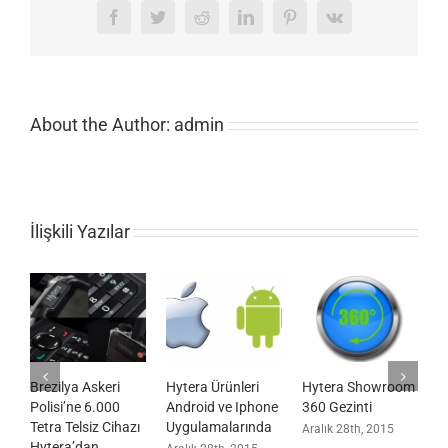
Facebook
Twitter
Reddit
LinkedIn
Pinterest
Vk
About the Author:
admin
İlişkili Yazılar
Brezilya Askeri
Hytera Ürünleri
Hytera Showroom
H
Polisi’ne 6.000
Android ve Iphone
360 Gezinti
F
Tetra Telsiz Cihazı
Uygulamalarında
Aralık 28th, 2015
A
Hytera’dan