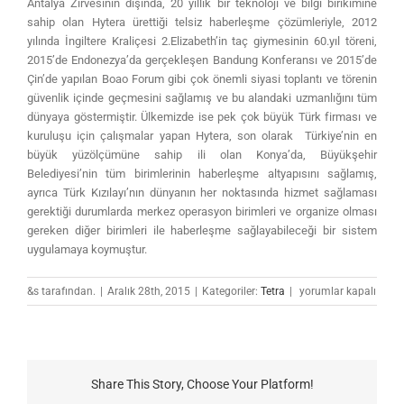
Antalya Zirvesinin dışında, 20 yıllık bir teknoloji ve bilgi birikimine
sahip olan Hytera ürettiği telsiz haberleşme çözümleriyle, 2012
yılında İngiltere Kraliçesi 2.Elizabeth’in taç giymesinin 60.yıl töreni,
2015’de Endonezya’da gerçekleşen Bandung Konferansı ve 2015’de
Çin’de yapılan Boao Forum gibi çok önemli siyasi toplantı ve törenin
güvenlik içinde geçmesini sağlamış ve bu alandaki uzmanlığını tüm
dünyaya göstermiştir. Ülkemizde ise pek çok büyük Türk firması ve
kuruluşu için çalışmalar yapan Hytera, son olarak Türkiye’nin en
büyük yüzölçümüne sahip ili olan Konya’da, Büyükşehir
Belediyesi’nin tüm birimlerinin haberleşme altyapısını sağlamış,
ayrıca Türk Kızılayı’nın dünyanın her noktasında hizmet sağlaması
gerektiği durumlarda merkez operasyon birimleri ve organize olması
gereken diğer birimleri ile haberleşme sağlayabileceği bir sistem
uygulamaya koymuştur.
G20
&s tarafından.
|
Aralık 28th, 2015
|
Kategoriler:
Tetra
|
yorumlar kapalı
Antalya
Zirvesinin
Telsiz
Haberleşme
Çözümleri
Share This Story, Choose Your Platform!
için