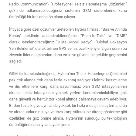
Radio Communication) ‘’Profesyonel Telsiz Haberleşme Çözümleri’’
şeklinde adlandırabileceğimiz sistemin GSM sistemlerine karşı
üstünlüğü bir kez daha ön plana çıkıyor.
İhtiyaca göre özel çözümler üretebilen Hytera firması, ‘’Bas ve Anında
Konuş’’ şeklinde adlandırabileceğimiz ‘’Push-to-Talk’’ ve ‘’DMR’’
olarak isimlendireceğimiz ‘’Dijital Mobil Radyo’’, ‘’Global Lokasyon
Yeri Belirleme’’ olarak bilinen GPS ve hız özellikleriyle, 2 gün süren bu
zirvenin liderler açısından daha emin ve güvenli bir şekilde geçmesini
sağladı.
GSM ile karşılaştırıldığında, Hytera’nın Telsiz Haberleşme Çözümleri
pek çok alanda çok daha fazla avantaj sağlıyor. Elektrik kesintilerine
ve dış etkenlere karşı daha savunmasız olan GSM istasyonlarının
aksine, telsiz istasyonları yüksek yerlere konumlandırılabiliyor, çok
daha güvenli ve her tür zor koşul altında çalışmaya devam edebiliyor.
Birden fazla kişiye aynı anda yüksek bir hızla mesajını ulaştırma, ürün
ve aksesuarlarının suya ve toza karşı yüksek bir direnç gösterme gibi
özellikleri de göz önüne alınca, Hytera’nın sunduğu bu teknolojinin
üstünlüğünü daha iyi anlayabiliyoruz.